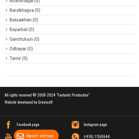
Altanshagai
(0)
Barslkhagva
(0)
Batsaikhan
(0)
Bayarbat
(0)
Ganchuluun
(0)
Odbayar
(0)
Tamir
(0)
All rights reserved © 2008-2024 "Fantastic Production"
Website developed by Greensoft
Дуудлагын төв
Facebook page
Instagram page
Хүсэлт илгээх
Youtube channel
(+976) 77555544