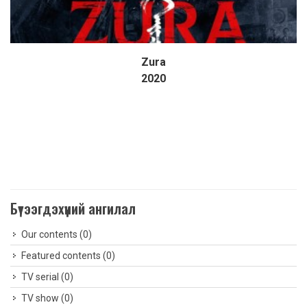
Zura
Дэлгэрэнгүй
2020
Бүтээгдэхүүний ангилал
Our contents
(0)
Featured contents
(0)
TV serial
(0)
TV show
(0)