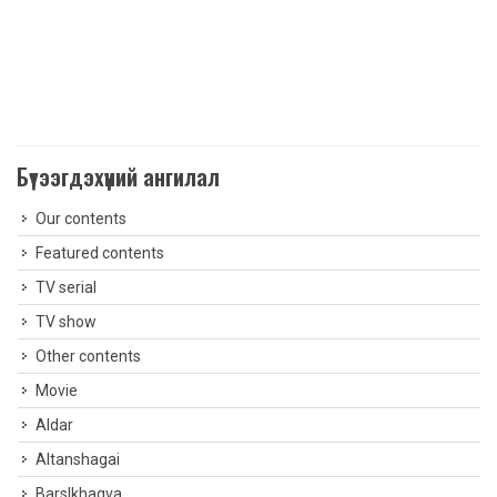
Бүтээгдэхүүний ангилал
Our contents
Featured contents
TV serial
TV show
Other contents
Movie
Aldar
Altanshagai
Barslkhagva